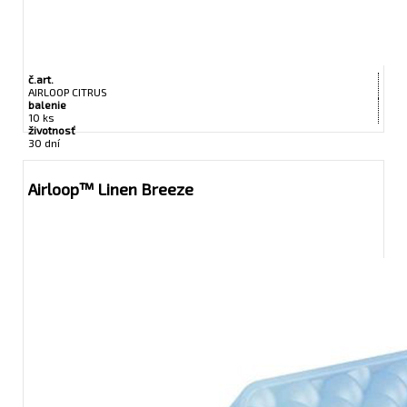
č.art.
AIRLOOP CITRUS
balenie
10 ks
životnosť
30 dní
Airloop™ Linen Breeze