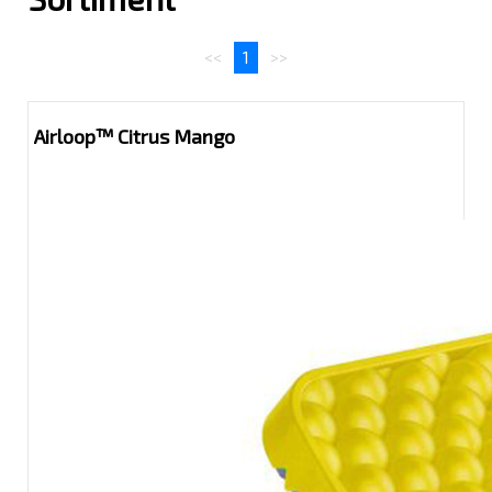
<<
1
>>
Airloop™ Citrus Mango