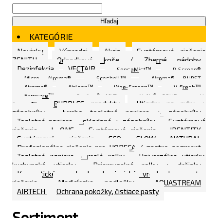
Hľadaj
KATEGÓRIE
Novinky
Výpredaj
Akcia
Systémové riešenie
ZENITH
Odpadkové koše / Zberné nádoby
Dezinfekcia
VECTAIR
SensaMist™
P-Screen®
Micro Airoma®
Ecoshell™
Airoma® BURST
Airoma®
Airloop™
Wee-Screen™
V-Fresh™
Femcare™
Sanitex® MVP
V-Air® SOLID
V-
BUBBLES produkty
Utierky na ruky +
Screen™
zásobníky
Jumbo toaletné papiere + zásobníky
Toaletné papiere - skladané + zásobníky
Systémové
riešenie - L ONE
Systémové riešenie - IDENTITY
Systémové riešenie ECO FLOW NATURAL
Profesionálne riešenie pre HORECA / gastro segment
Toaletné papiere - malé rolky
Univerzálne utierky,
kuchynské utierky
Priemyselné rolky + držiaky
Kozmetické vreckovky, hygienické vreckovky, gastro
riešenie
Medicínske podložky
AQUASTREAM
AIRTECH
Ochrana pokožky, čistiace pasty
Sortiment