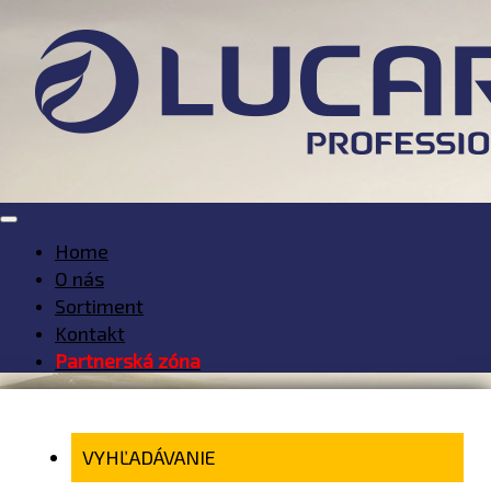
Home
O nás
Sortiment
Kontakt
Partnerská zóna
VYHĽADÁVANIE