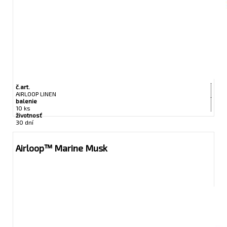
č.art.
AIRLOOP LINEN
balenie
10 ks
životnosť
30 dní
Airloop™ Marine Musk