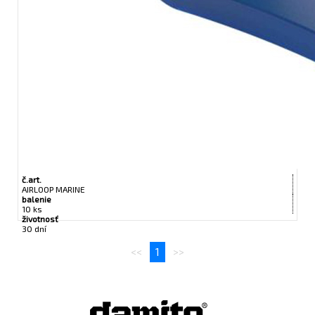
č.art.
AIRLOOP MARINE
balenie
10 ks
životnosť
30 dní
<<
1
>>