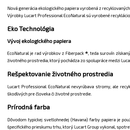
Nová generácia ekologického papiera vyrobená z recyklovaných
Výrobky Lucart Professional EcoNatural sú vyrobené recykláciou
Eko Technológia
Vývoj ekologického papiera
EcoNatural je rad výrobkov z Fiberpack ®, teda surovín získan
životného prostredia, ktorý pochádza zo spolupráce medzi Luca
Rešpektovanie životného prostredia
Lucart Professional EcoNatural nevyrúbava stromy, ale recykl
škodlivých pre človeka či životné prostredie.
Prírodná farba
Dôvodom typickej svetlohnedej (Havana) farby papiera je použ
špecifického prieskumu trhu, ktorý Lucart Group vykonal, spotr