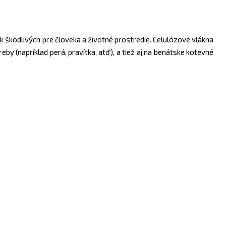
 škodlivých pre človeka a životné prostredie. Celulózové vlákna
by (napríklad perá, pravítka, atď), a tiež aj na benátske kotevné