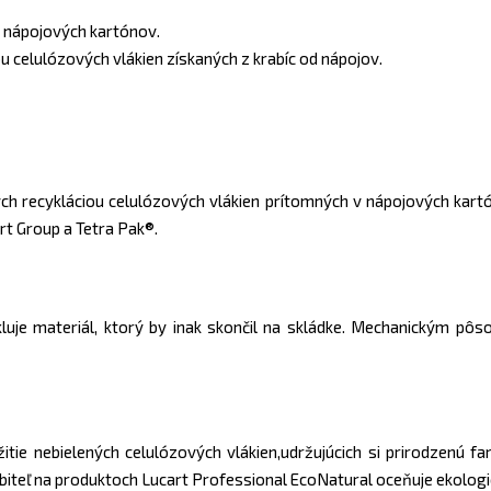
 nápojových kartónov.
 celulózových vlákien získaných z krabíc od nápojov.
ých recykláciou celulózových vlákien prítomných v nápojových kartó
rt Group a Tetra Pak®.
uje materiál, ktorý by inak skončil na skládke. Mechanickým pôsob
itie nebielených celulózových vlákien,udržujúcich si prirodzenú 
ebiteľ na produktoch Lucart Professional EcoNatural oceňuje ekologi