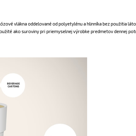
ové vlákna oddelované od polyetylénu a hlinníka bez použitia látok
 použité ako suroviny pri priemyselnej výrobke predmetov dennej potre