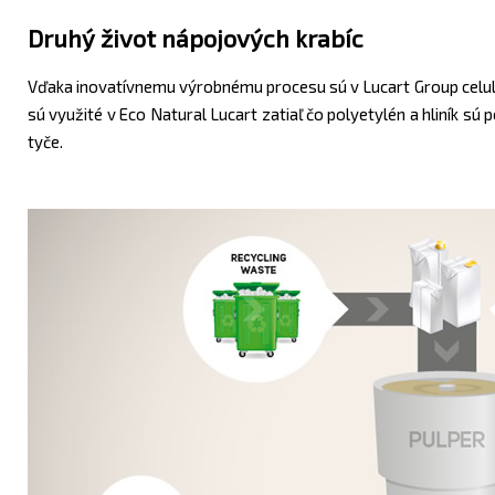
Druhý život nápojových krabíc
Vďaka inovatívnemu výrobnému procesu sú v Lucart Group celulóz
sú využité v Eco Natural Lucart zatiaľ čo polyetylén a hliník sú
tyče.