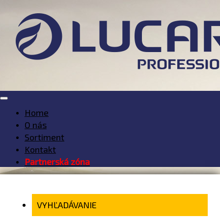
Home
O nás
Sortiment
Kontakt
Partnerská zóna
VYHĽADÁVANIE