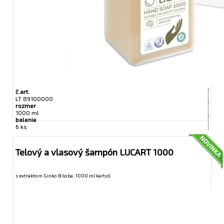
č.art.
LT 89100000
rozmer
1000 ml
balenie
6 ks
Telový a vlasový šampón LUCART 1000
s extraktom Ginko Biloba, 1000 ml kartuš