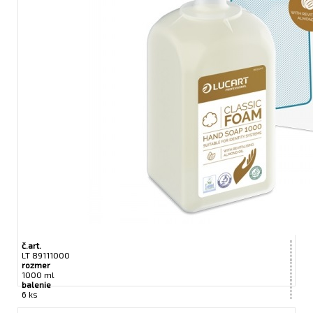
č.art.
LT 89111000
rozmer
1000 ml
balenie
6 ks