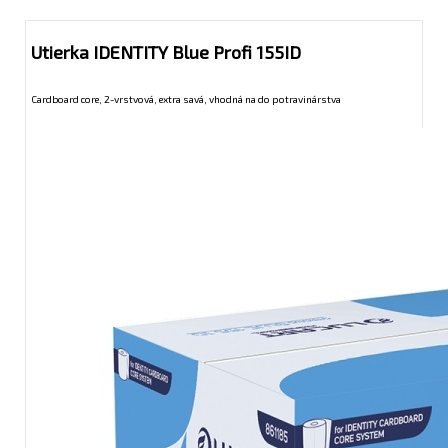
Utierka IDENTITY Blue Profi 155ID
Cardboard core, 2-vrstvová, extra savá, vhodná na do potravinárstva