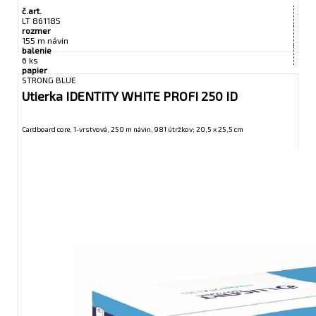
č.art.
LT 861185
rozmer
155 m návin
balenie
6 ks
papier
STRONG BLUE
Utierka IDENTITY WHITE PROFI 250 ID
Cardboard core, 1-vrstvová, 250 m návin, 981 útržkov; 20,5 x 25,5 cm