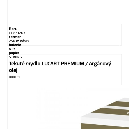
č.art.
LT 861207
rozmer
250 m návin
balenie
6 ks
papier
STRONG
Tekuté mydlo LUCART PREMIUM / Argánový
olej
1000 ml