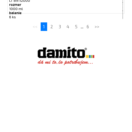
LT 89112000
rozmer
1000 ml
balenie
6 ks
<<
1
2
3
4
5
...
6
>>