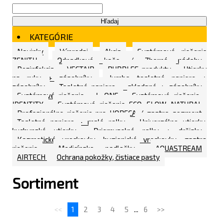
Hľadaj
KATEGÓRIE
Novinky
Výpredaj
Akcia
Systémové riešenie
ZENITH
Odpadkové koše / Zberné nádoby
Dezinfekcia
VECTAIR
BUBBLES produkty
Utierky
na ruky + zásobníky
Jumbo toaletné papiere +
zásobníky
Toaletné papiere - skladané + zásobníky
Systémové riešenie - L ONE
Systémové riešenie -
IDENTITY
Systémové riešenie ECO FLOW NATURAL
Profesionálne riešenie pre HORECA / gastro segment
Toaletné papiere - malé rolky
Univerzálne utierky,
kuchynské utierky
Priemyselné rolky + držiaky
Kozmetické vreckovky, hygienické vreckovky, gastro
riešenie
Medicínske podložky
AQUASTREAM
AIRTECH
Ochrana pokožky, čistiace pasty
Sortiment
<<
1
2
3
4
5
...
6
>>