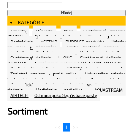
Hľadaj
KATEGÓRIE
Novinky
Výpredaj
Akcia
Systémové riešenie
ZENITH
Odpadkové koše / Zberné nádoby
Dezinfekcia
VECTAIR
BUBBLES produkty
Utierky
na ruky + zásobníky
Jumbo toaletné papiere +
zásobníky
Toaletné papiere - skladané + zásobníky
Systémové riešenie - L ONE
Systémové riešenie -
IDENTITY
Systémové riešenie ECO FLOW NATURAL
Profesionálne riešenie pre HORECA / gastro segment
Toaletné papiere - malé rolky
Univerzálne utierky,
kuchynské utierky
Priemyselné rolky + držiaky
Kozmetické vreckovky, hygienické vreckovky, gastro
riešenie
Medicínske podložky
AQUASTREAM
AIRTECH
Ochrana pokožky, čistiace pasty
Sortiment
<<
1
>>