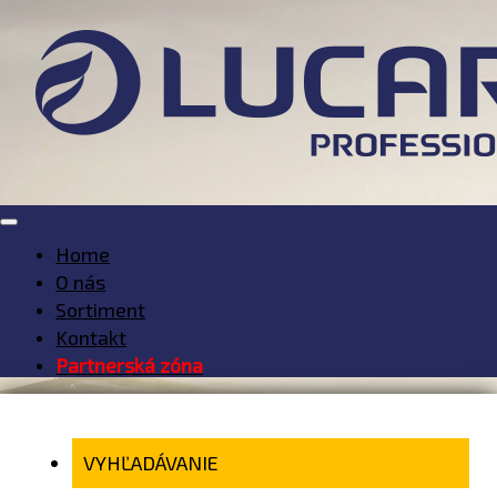
Home
O nás
Sortiment
Kontakt
Partnerská zóna
VYHĽADÁVANIE