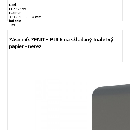
č.art.
LT 892455
rozmer
373 x 283 x 140 mm
balenie
1 ks
Zásobník ZENITH BULK na skladaný toaletný
papier - nerez