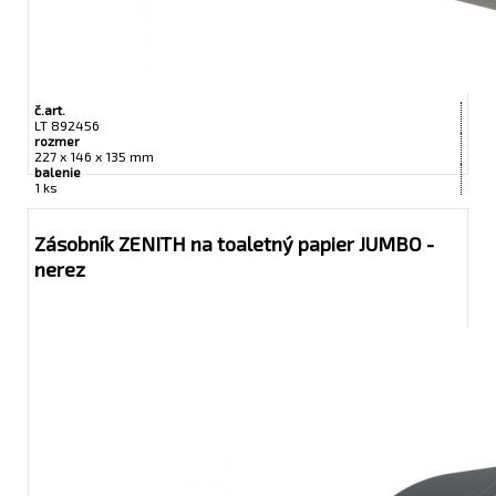
č.art.
LT 892456
rozmer
227 x 146 x 135 mm
balenie
1 ks
Zásobník ZENITH na toaletný papier JUMBO -
nerez