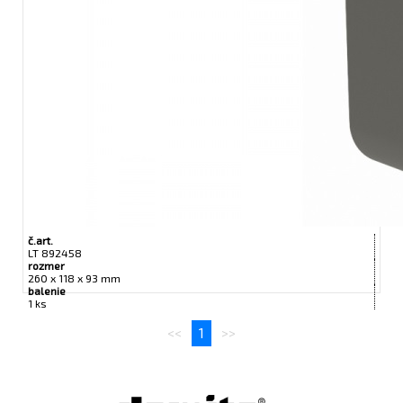
č.art.
LT 892458
rozmer
260 x 118 x 93 mm
balenie
1 ks
<<
1
>>