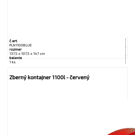
č.art.
PLN1100BLUE
rozmer
137,5 x 107,5 x 147 cm
balenie
1 ks
Zberný kontajner 1100l - červený