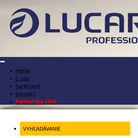
Home
O nás
Sortiment
Kontakt
Partnerská zóna
VYHĽADÁVANIE