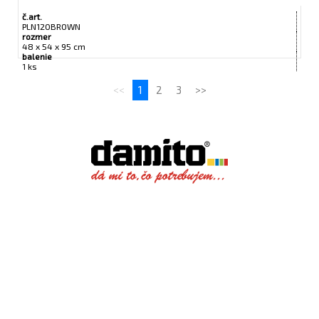
č.art.
PLN120BROWN
rozmer
48 x 54 x 95 cm
balenie
1 ks
<<
1
2
3
>>