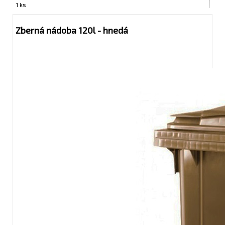
1 ks
Zberná nádoba 120l - hnedá