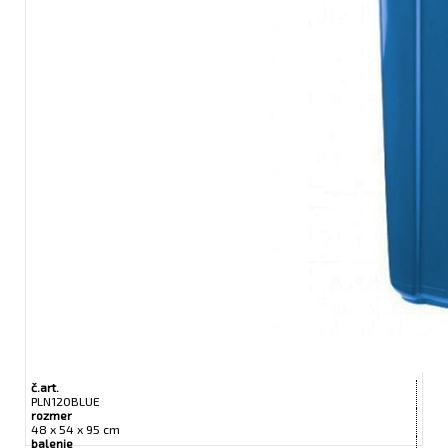
č.art.
PLN120BLUE
rozmer
48 x 54 x 95 cm
balenie