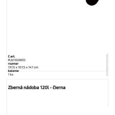
č.art.
PLN1100RED
rozmer
137,5 x 107,5 x 147 cm
balenie
1 ks
Zberná nádoba 120l - čierna