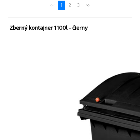
<<
1
2
3
>>
Zberný kontajner 1100l - čierny