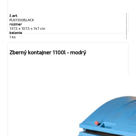
č.art.
PLN1100BLACK
rozmer
137,5 x 107,5 x 147 cm
balenie
1 ks
Zberný kontajner 1100l - modrý