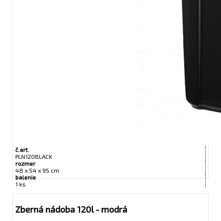
č.art.
PLN120BLACK
rozmer
48 x 54 x 95 cm
balenie
1 ks
Zberná nádoba 120l - modrá