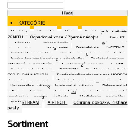
Hľadaj
KATEGÓRIE
Novinky
Výpredaj
Akcia
Systémové riešenie
ZENITH
Odpadkové koše / Zberné nádoby
Séria FIT
Séria ECO
Nerezové koše
Rôzne
Veľkokapacitné
Dezinfekcia
VECTAIR
zberné nádoby
Séria SORT
BUBBLES produkty
Utierky na ruky + zásobníky
Jumbo toaletné papiere + zásobníky
Toaletné papiere -
skladané + zásobníky
Systémové riešenie - L ONE
Systémové riešenie - IDENTITY
Systémové riešenie
ECO FLOW NATURAL
Profesionálne riešenie pre HORECA
/ gastro segment
Toaletné papiere - malé rolky
Univerzálne utierky, kuchynské utierky
Priemyselné
rolky + držiaky
Kozmetické vreckovky, hygienické
vreckovky, gastro riešenie
Medicínske podložky
AQUASTREAM
AIRTECH
Ochrana pokožky, čistiace
pasty
Sortiment