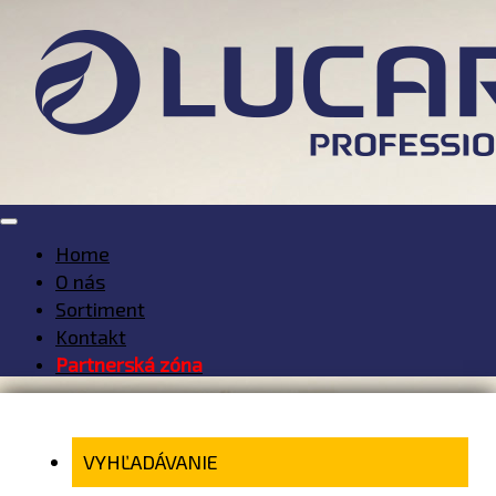
Home
O nás
Sortiment
Kontakt
Partnerská zóna
VYHĽADÁVANIE