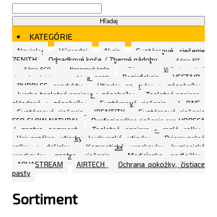
Hľadaj
KATEGÓRIE
Novinky
Výpredaj
Akcia
Systémové riešenie
ZENITH
Odpadkové koše / Zberné nádoby
Séria FIT
Séria ECO
Nerezové koše
Rôzne
Veľkokapacitné
Dezinfekcia
VECTAIR
zberné nádoby
Séria SORT
BUBBLES produkty
Utierky na ruky + zásobníky
Jumbo toaletné papiere + zásobníky
Toaletné papiere -
skladané + zásobníky
Systémové riešenie - L ONE
Systémové riešenie - IDENTITY
Systémové riešenie
ECO FLOW NATURAL
Profesionálne riešenie pre HORECA
/ gastro segment
Toaletné papiere - malé rolky
Univerzálne utierky, kuchynské utierky
Priemyselné
rolky + držiaky
Kozmetické vreckovky, hygienické
vreckovky, gastro riešenie
Medicínske podložky
AQUASTREAM
AIRTECH
Ochrana pokožky, čistiace
pasty
Sortiment