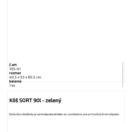
č.art.
705-01
rozmer
40,5 x 53 x 85,5 cm
balenie
1 ks
Kôš SORT 90l - zelený
Súčasťou dodávky je samolepiaca etiketa so symbolom pre príslušný druh odpadu