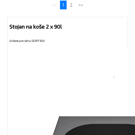
<<
1
2
>>
Stojan na koše 2 x 90l
Určené pre sériu SORT 90l