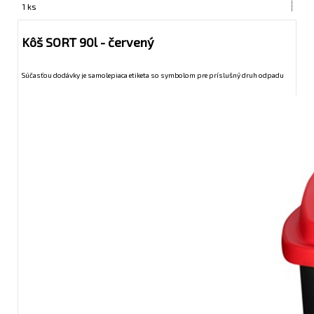
1 ks
Kôš SORT 90l - červený
Súčasťou dodávky je samolepiaca etiketa so symbolom pre príslušný druh odpadu