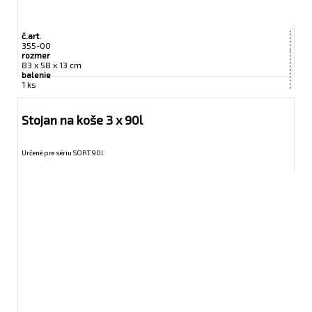
č.art.
355-00
rozmer
83 x 58 x 13 cm
balenie
1 ks
Stojan na koše 3 x 90l
Určené pre sériu SORT 90l