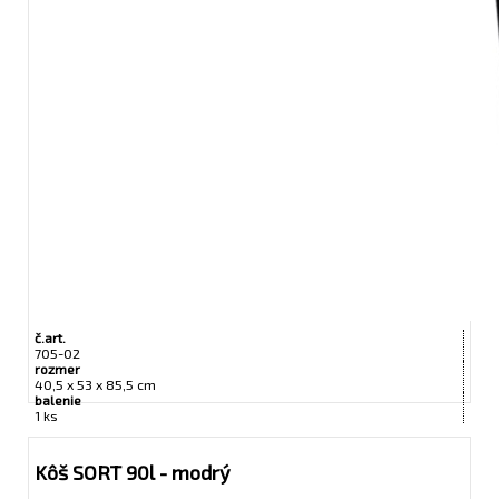
č.art.
705-02
rozmer
40,5 x 53 x 85,5 cm
balenie
1 ks
Kôš SORT 90l - modrý