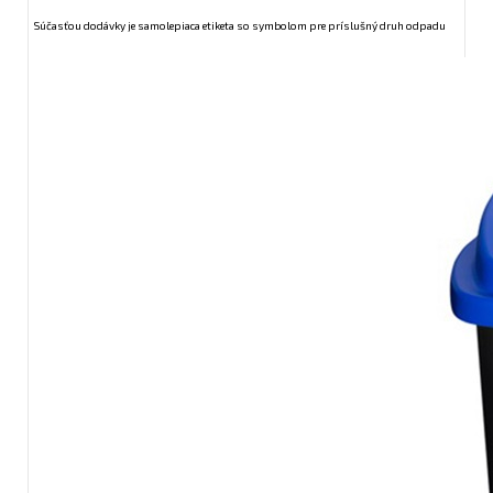
Súčasťou dodávky je samolepiaca etiketa so symbolom pre príslušný druh odpadu