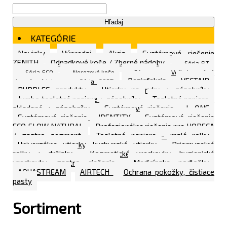
Hľadaj
KATEGÓRIE
Novinky
Výpredaj
Akcia
Systémové riešenie
ZENITH
Odpadkové koše / Zberné nádoby
Séria FIT
Séria ECO
Nerezové koše
Rôzne
Veľkokapacitné
Dezinfekcia
VECTAIR
zberné nádoby
Séria SORT
BUBBLES produkty
Utierky na ruky + zásobníky
Jumbo toaletné papiere + zásobníky
Toaletné papiere -
skladané + zásobníky
Systémové riešenie - L ONE
Systémové riešenie - IDENTITY
Systémové riešenie
ECO FLOW NATURAL
Profesionálne riešenie pre HORECA
/ gastro segment
Toaletné papiere - malé rolky
Univerzálne utierky, kuchynské utierky
Priemyselné
rolky + držiaky
Kozmetické vreckovky, hygienické
vreckovky, gastro riešenie
Medicínske podložky
AQUASTREAM
AIRTECH
Ochrana pokožky, čistiace
pasty
Sortiment