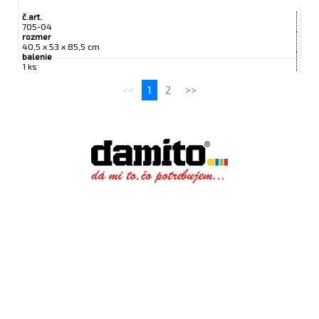
č.art.
705-04
rozmer
40,5 x 53 x 85,5 cm
balenie
1 ks
<<
1
2
>>