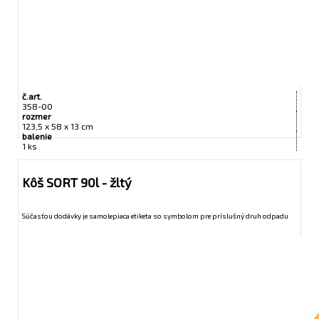
č.art.
358-00
rozmer
123,5 x 58 x 13 cm
balenie
1 ks
Kôš SORT 90l - žltý
Súčasťou dodávky je samolepiaca etiketa so symbolom pre príslušný druh odpadu