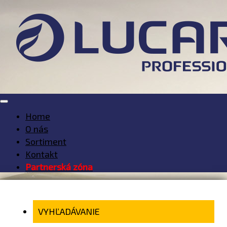
Home
O nás
Sortiment
Kontakt
Partnerská zóna
VYHĽADÁVANIE