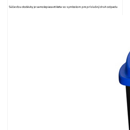
Súčasťou dodávky je samolepiaca etiketa so symbolom pre príslušný druh odpadu