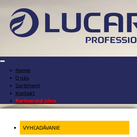
Home
O nás
Sortiment
Kontakt
Partnerská zóna
VYHĽADÁVANIE