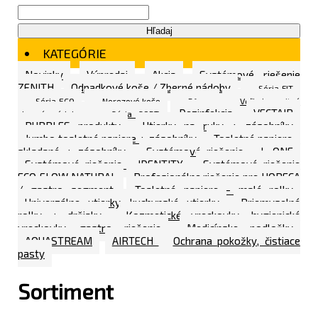
Hľadaj
KATEGÓRIE
Novinky
Výpredaj
Akcia
Systémové riešenie
ZENITH
Odpadkové koše / Zberné nádoby
Séria FIT
Séria ECO
Nerezové koše
Rôzne
Veľkokapacitné
Dezinfekcia
VECTAIR
zberné nádoby
Séria SORT
BUBBLES produkty
Utierky na ruky + zásobníky
Jumbo toaletné papiere + zásobníky
Toaletné papiere -
skladané + zásobníky
Systémové riešenie - L ONE
Systémové riešenie - IDENTITY
Systémové riešenie
ECO FLOW NATURAL
Profesionálne riešenie pre HORECA
/ gastro segment
Toaletné papiere - malé rolky
Univerzálne utierky, kuchynské utierky
Priemyselné
rolky + držiaky
Kozmetické vreckovky, hygienické
vreckovky, gastro riešenie
Medicínske podložky
AQUASTREAM
AIRTECH
Ochrana pokožky, čistiace
pasty
Sortiment