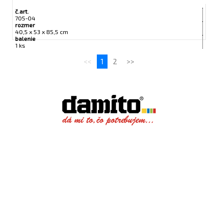
č.art.
705-04
rozmer
40,5 x 53 x 85,5 cm
balenie
1 ks
<<
1
2
>>