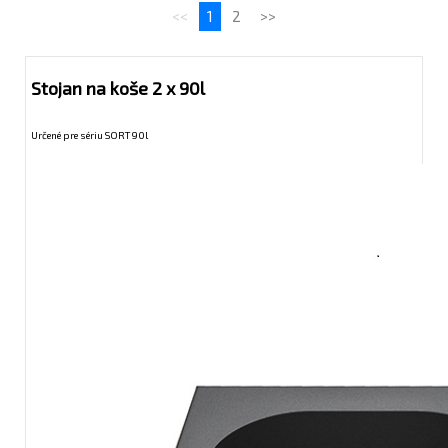
<<
1
2
>>
Stojan na koše 2 x 90l
Určené pre sériu SORT 90l