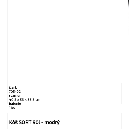
č.art.
705-02
rozmer
40,5 x 53 x 85,5 cm
balenie
1 ks
Kôš SORT 90l - modrý