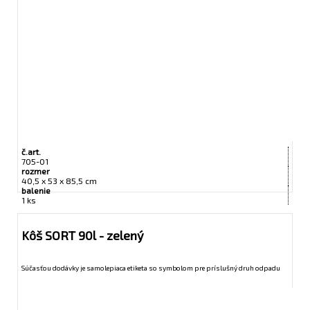
č.art.
705-01
rozmer
40,5 x 53 x 85,5 cm
balenie
1 ks
Kôš SORT 90l - zelený
Súčasťou dodávky je samolepiaca etiketa so symbolom pre príslušný druh odpadu