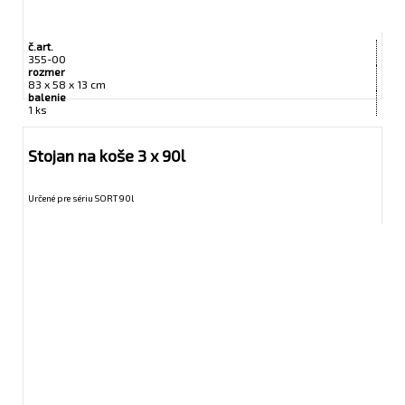
č.art.
355-00
rozmer
83 x 58 x 13 cm
balenie
1 ks
Stojan na koše 3 x 90l
Určené pre sériu SORT 90l