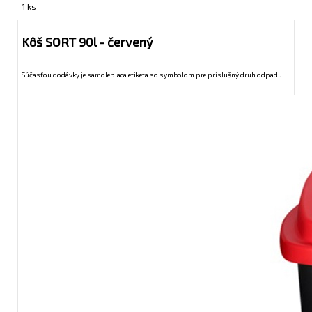
1 ks
Kôš SORT 90l - červený
Súčasťou dodávky je samolepiaca etiketa so symbolom pre príslušný druh odpadu