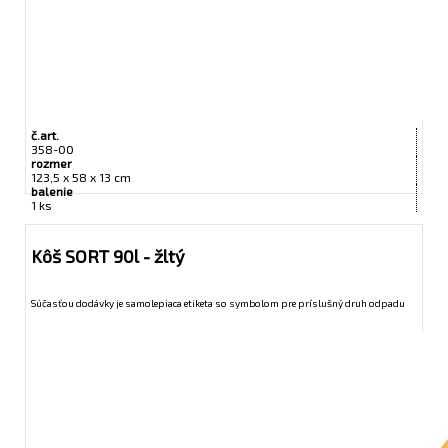
č.art.
358-00
rozmer
123,5 x 58 x 13 cm
balenie
1 ks
Kôš SORT 90l - žltý
Súčasťou dodávky je samolepiaca etiketa so symbolom pre príslušný druh odpadu