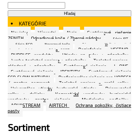
Hľadaj
KATEGÓRIE
Novinky
Výpredaj
Akcia
Systémové riešenie
ZENITH
Odpadkové koše / Zberné nádoby
Séria FIT
Séria ECO
Nerezové koše
Rôzne
Veľkokapacitné
Dezinfekcia
VECTAIR
zberné nádoby
Séria SORT
BUBBLES produkty
Utierky na ruky + zásobníky
Jumbo toaletné papiere + zásobníky
Toaletné papiere -
skladané + zásobníky
Systémové riešenie - L ONE
Systémové riešenie - IDENTITY
Systémové riešenie
ECO FLOW NATURAL
Profesionálne riešenie pre HORECA
/ gastro segment
Toaletné papiere - malé rolky
Univerzálne utierky, kuchynské utierky
Priemyselné
rolky + držiaky
Kozmetické vreckovky, hygienické
vreckovky, gastro riešenie
Medicínske podložky
AQUASTREAM
AIRTECH
Ochrana pokožky, čistiace
pasty
Sortiment