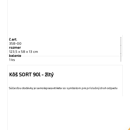
č.art.
358-00
rozmer
123,5 x 58 x 13 cm
balenie
1 ks
Kôš SORT 90l - žltý
Súčasťou dodávky je samolepiaca etiketa so symbolom pre príslušný druh odpadu