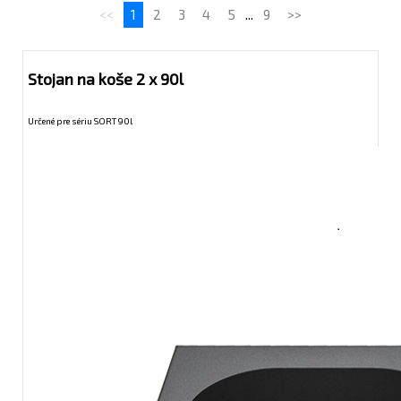
<<
1
2
3
4
5
...
9
>>
Stojan na koše 2 x 90l
Určené pre sériu SORT 90l