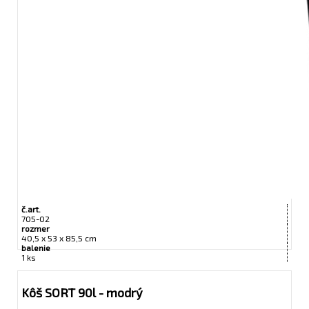
č.art.
705-02
rozmer
40,5 x 53 x 85,5 cm
balenie
1 ks
Kôš SORT 90l - modrý