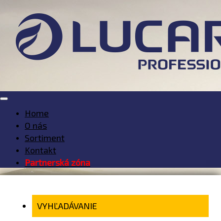
Home
O nás
Sortiment
Kontakt
Partnerská zóna
VYHĽADÁVANIE