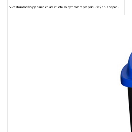
Súčasťou dodávky je samolepiaca etiketa so symbolom pre príslušný druh odpadu