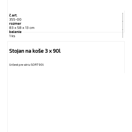
č.art.
355-00
rozmer
83 x 58 x 13 cm
balenie
1 ks
Stojan na koše 3 x 90l
Určené pre sériu SORT 90l