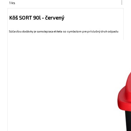
1 ks
Kôš SORT 90l - červený
Súčasťou dodávky je samolepiaca etiketa so symbolom pre príslušný druh odpadu