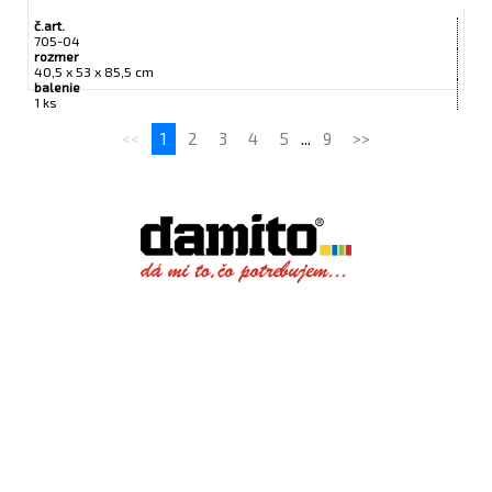
č.art.
705-04
rozmer
40,5 x 53 x 85,5 cm
balenie
1 ks
<<
1
2
3
4
5
...
9
>>