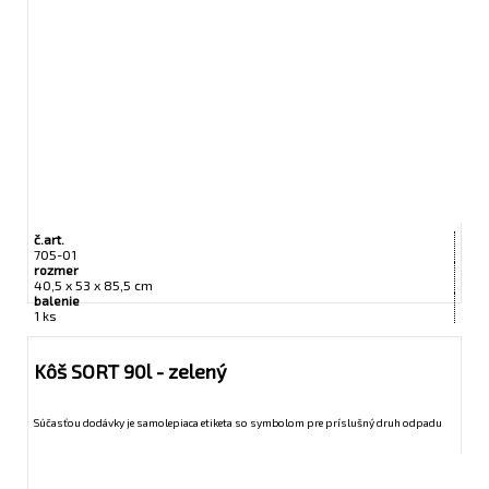
č.art.
705-01
rozmer
40,5 x 53 x 85,5 cm
balenie
1 ks
Kôš SORT 90l - zelený
Súčasťou dodávky je samolepiaca etiketa so symbolom pre príslušný druh odpadu